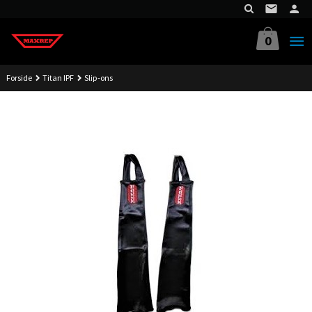
Gå
til
innholdet
0
Forside
Titan IPF
Slip-ons