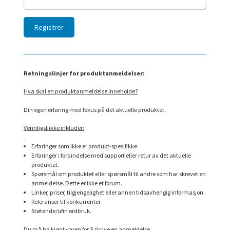
Retningslinjer for produktanmeldelser:
Hva skal en produktanmeldelse inneholde?
Din egen erfaring med fokus på det aktuelle produktet.
Vennligst ikke inkluder:
Erfaringer som ikke er produkt-spesifikke.
Erfaringer i forbindelse med support eller retur av det aktuelle
produktet.
Spørsmål om produktet eller spørsmål til andre som har skrevet en
anmeldelse. Dette er ikke et forum.
Linker, priser, tilgjengelighet eller annen tidsavhengig informasjon.
Referanser til konkurrenter
Støtende/ufin ordbruk.
Du må ha kjøpt varen for å skrive en anmeldelse.