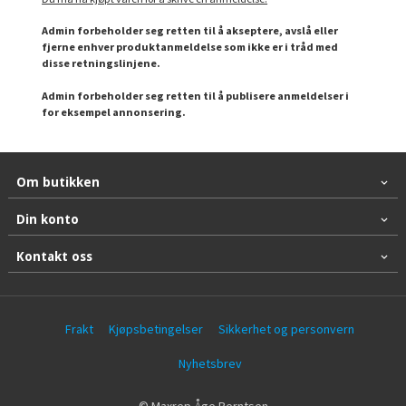
Admin forbeholder seg retten til å akseptere, avslå eller
fjerne enhver produktanmeldelse som ikke er i tråd med
disse retningslinjene.
Admin forbeholder seg retten til å publisere anmeldelser i
for eksempel annonsering.
Om butikken
Din konto
Kontakt oss
Frakt
Kjøpsbetingelser
Sikkerhet og personvern
Nyhetsbrev
© Maxrep Åge Berntsen