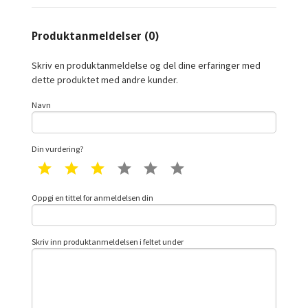
Produktanmeldelser (0)
Skriv en produktanmeldelse og del dine erfaringer med
dette produktet med andre kunder.
Navn
Din vurdering?
1 star
2 star
3 star
4 star
5 star
6 star
Oppgi en tittel for anmeldelsen din
Skriv inn produktanmeldelsen i feltet under