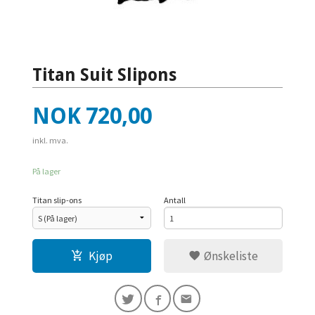
Titan Suit Slipons
Pris
NOK
720,00
inkl. mva.
På lager
Titan slip-ons
Antall
Kjøp
Ønskeliste